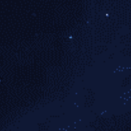
提供详尽的赛事动态、球员数据、进球时间轴与
节。
战术分析频道
由专业编辑团队策划战术复盘、阵容解构与关键