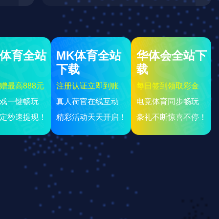
)等体育内容更便捷、更智能地触达全球用户。