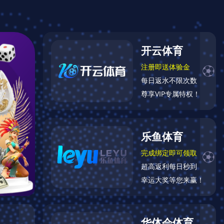
注册入口
育赛事与数据服务
 支持
APP下载
与
网页使用
，每日同步
掌握比赛节奏。