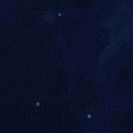
多终端无缝适配
全平台接入速八体育官网内容系统，支持 PC、