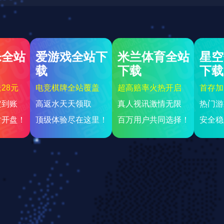
8体育官方网站_速8体育(中国