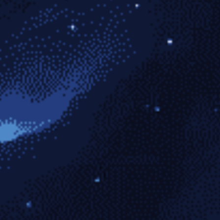
用户社区与弹幕互动
构建赛事评论区与实时弹幕系统，让用户可边看